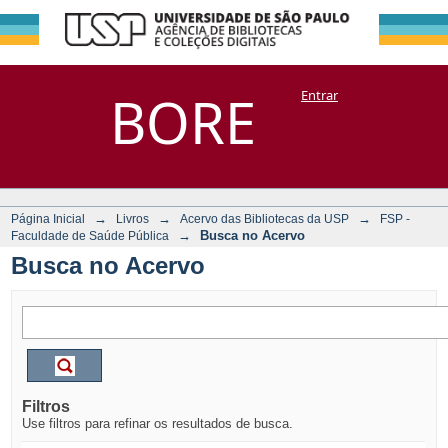
Busca no Acervo
Repositório
BORE
Entrar
DSpace/Manakin + Corisco
→
→
→
Página Inicial
Livros
Acervo das Bibliotecas da USP
FSP -
→
Busca no Acervo
Faculdade de Saúde Pública
Busca no Acervo
Filtros
Use filtros para refinar os resultados de busca.