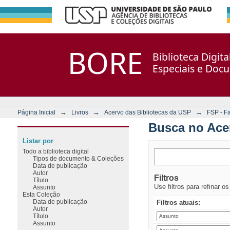
Busca no Acervo
Repositório DSpace/Manakin + Corisco
BORE
Biblioteca Digit
Especiais e Doc
→
→
→
Página Inicial
Livros
Acervo das Bibliotecas da USP
FSP - F
Busca no Ace
Listar por
Todo a biblioteca digital
Tipos de documento & Coleções
Data de publicação
Autor
Filtros
Título
Use filtros para refinar o
Assunto
Esta Coleção
Data de publicação
Filtros atuais:
Autor
Título
Assunto