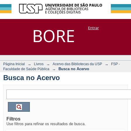
Busca no Acervo
Repositório
BORE
Entrar
DSpace/Manakin + Corisco
→
→
→
Página Inicial
Livros
Acervo das Bibliotecas da USP
FSP -
→
Busca no Acervo
Faculdade de Saúde Pública
Busca no Acervo
Filtros
Use filtros para refinar os resultados de busca.