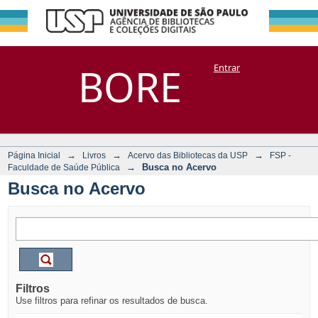
Busca no Acervo
Repositório
BORE
Entrar
DSpace/Manakin + Corisco
→
→
→
Página Inicial
Livros
Acervo das Bibliotecas da USP
FSP -
→
Busca no Acervo
Faculdade de Saúde Pública
Busca no Acervo
Filtros
Use filtros para refinar os resultados de busca.