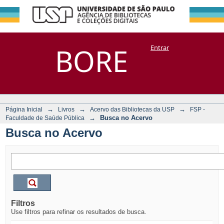
Busca no Acervo
Repositório
BORE
Entrar
DSpace/Manakin + Corisco
→
→
→
Página Inicial
Livros
Acervo das Bibliotecas da USP
FSP -
→
Busca no Acervo
Faculdade de Saúde Pública
Busca no Acervo
Filtros
Use filtros para refinar os resultados de busca.