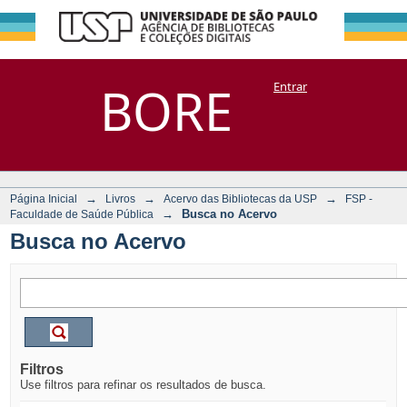
Busca no Acervo
Repositório
BORE
Entrar
DSpace/Manakin + Corisco
→
→
→
Página Inicial
Livros
Acervo das Bibliotecas da USP
FSP -
→
Busca no Acervo
Faculdade de Saúde Pública
Busca no Acervo
Filtros
Use filtros para refinar os resultados de busca.