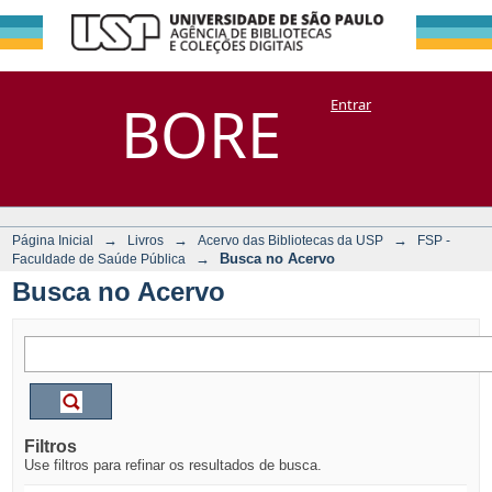
Busca no Acervo
Repositório
BORE
Entrar
DSpace/Manakin + Corisco
→
→
→
Página Inicial
Livros
Acervo das Bibliotecas da USP
FSP -
→
Busca no Acervo
Faculdade de Saúde Pública
Busca no Acervo
Filtros
Use filtros para refinar os resultados de busca.