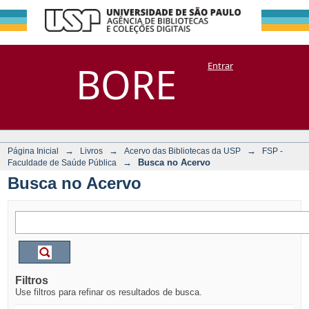
Busca no Acervo
Repositório
BORE
Entrar
DSpace/Manakin + Corisco
→
→
→
Página Inicial
Livros
Acervo das Bibliotecas da USP
FSP -
→
Busca no Acervo
Faculdade de Saúde Pública
Busca no Acervo
Filtros
Use filtros para refinar os resultados de busca.