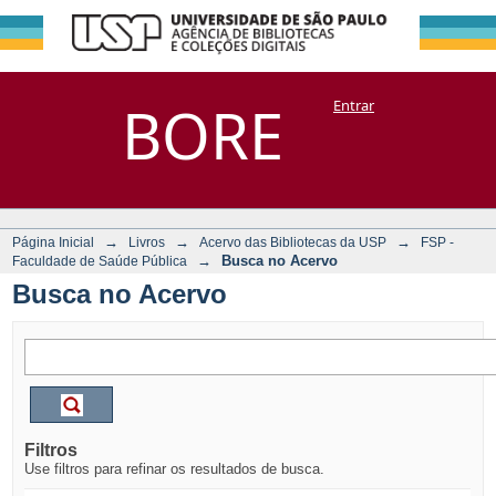
Busca no Acervo
Repositório
BORE
Entrar
DSpace/Manakin + Corisco
→
→
→
Página Inicial
Livros
Acervo das Bibliotecas da USP
FSP -
→
Busca no Acervo
Faculdade de Saúde Pública
Busca no Acervo
Filtros
Use filtros para refinar os resultados de busca.