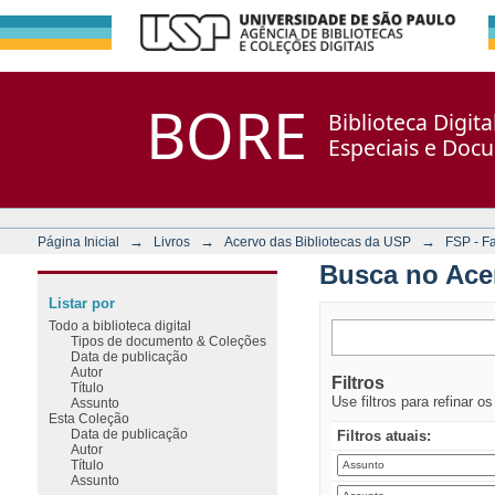
Busca no Acervo
Repositório DSpace/Manakin + Corisco
BORE
Biblioteca Digit
Especiais e Doc
→
→
→
Página Inicial
Livros
Acervo das Bibliotecas da USP
FSP - F
Busca no Ace
Listar por
Todo a biblioteca digital
Tipos de documento & Coleções
Data de publicação
Autor
Filtros
Título
Use filtros para refinar o
Assunto
Esta Coleção
Data de publicação
Filtros atuais:
Autor
Título
Assunto