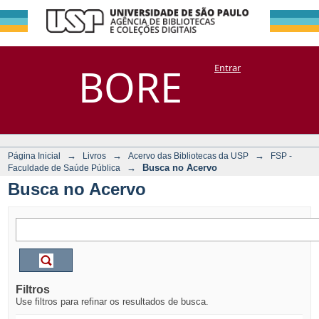
Busca no Acervo
Repositório
BORE
Entrar
DSpace/Manakin + Corisco
→
→
→
Página Inicial
Livros
Acervo das Bibliotecas da USP
FSP -
→
Busca no Acervo
Faculdade de Saúde Pública
Busca no Acervo
Filtros
Use filtros para refinar os resultados de busca.