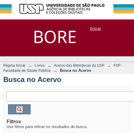
Busca no Acervo
Repositório
BORE
Entrar
DSpace/Manakin + Corisco
→
→
→
Página Inicial
Livros
Acervo das Bibliotecas da USP
FSP -
→
Busca no Acervo
Faculdade de Saúde Pública
Busca no Acervo
Filtros
Use filtros para refinar os resultados de busca.