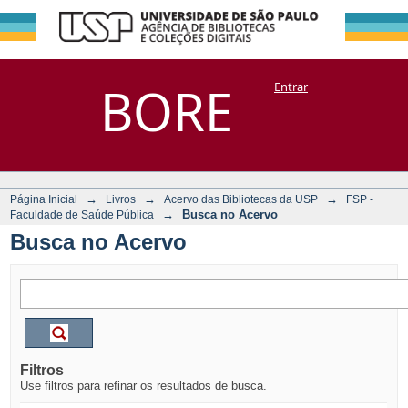
Busca no Acervo
Repositório
BORE
Entrar
DSpace/Manakin + Corisco
→
→
→
Página Inicial
Livros
Acervo das Bibliotecas da USP
FSP -
→
Busca no Acervo
Faculdade de Saúde Pública
Busca no Acervo
Filtros
Use filtros para refinar os resultados de busca.