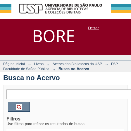
Busca no Acervo
Repositório
BORE
Entrar
DSpace/Manakin + Corisco
→
→
→
Página Inicial
Livros
Acervo das Bibliotecas da USP
FSP -
→
Busca no Acervo
Faculdade de Saúde Pública
Busca no Acervo
Filtros
Use filtros para refinar os resultados de busca.