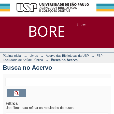
Busca no Acervo
Repositório
BORE
Entrar
DSpace/Manakin + Corisco
→
→
→
Página Inicial
Livros
Acervo das Bibliotecas da USP
FSP -
→
Busca no Acervo
Faculdade de Saúde Pública
Busca no Acervo
Filtros
Use filtros para refinar os resultados de busca.