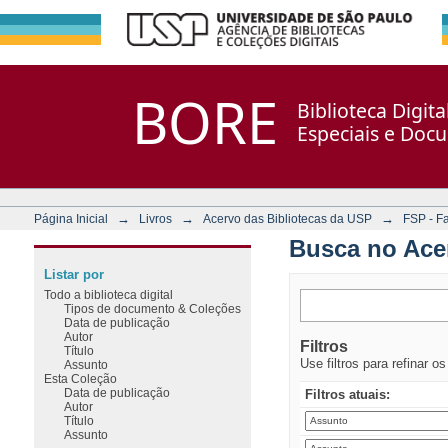
Busca no Acervo
Repositório DSpace/Manakin + Corisco
BORE
Biblioteca Digit
Especiais e Doc
→
→
→
Página Inicial
Livros
Acervo das Bibliotecas da USP
FSP - F
Busca no Ace
Listar por
Todo a biblioteca digital
Tipos de documento & Coleções
Data de publicação
Autor
Filtros
Título
Use filtros para refinar o
Assunto
Esta Coleção
Data de publicação
Filtros atuais:
Autor
Título
Assunto