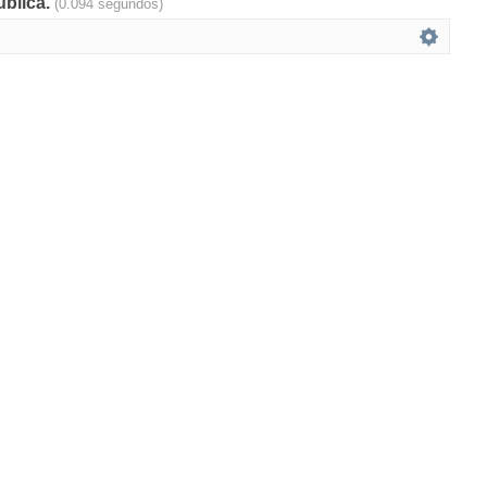
ública.
(0.094 segundos)