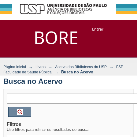
Busca no Acervo
Repositório
BORE
Entrar
DSpace/Manakin + Corisco
→
→
→
Página Inicial
Livros
Acervo das Bibliotecas da USP
FSP -
→
Busca no Acervo
Faculdade de Saúde Pública
Busca no Acervo
Filtros
Use filtros para refinar os resultados de busca.