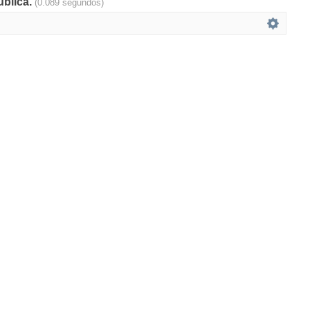
ública.
(0.089 segundos)