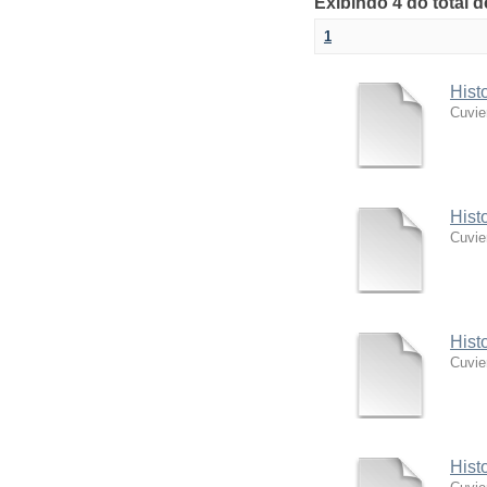
Exibindo 4 do total 
1
Hist
Cuvie
Hist
Cuvie
Hist
Cuvie
Hist