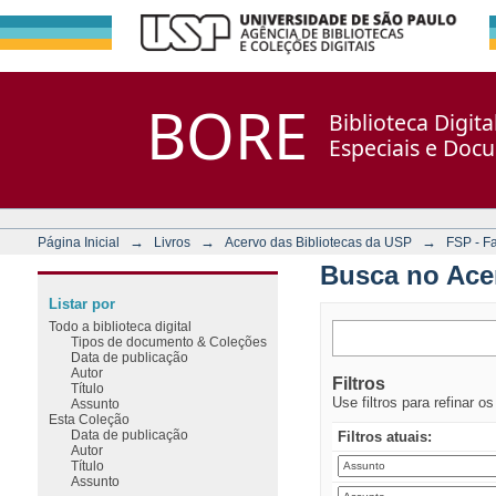
Busca no Acervo
Repositório DSpace/Manakin + Corisco
BORE
Biblioteca Digit
Especiais e Doc
→
→
→
Página Inicial
Livros
Acervo das Bibliotecas da USP
FSP - F
Busca no Ace
Listar por
Todo a biblioteca digital
Tipos de documento & Coleções
Data de publicação
Autor
Filtros
Título
Use filtros para refinar o
Assunto
Esta Coleção
Data de publicação
Filtros atuais:
Autor
Título
Assunto