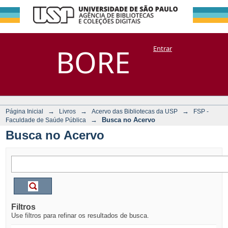
Busca no Acervo
Repositório
BORE
Entrar
DSpace/Manakin + Corisco
→
→
→
Página Inicial
Livros
Acervo das Bibliotecas da USP
FSP -
→
Busca no Acervo
Faculdade de Saúde Pública
Busca no Acervo
Filtros
Use filtros para refinar os resultados de busca.