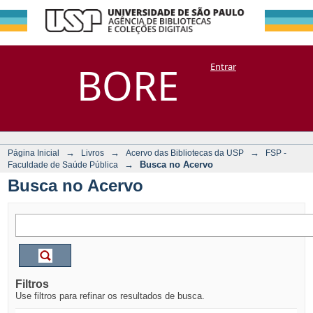
Busca no Acervo
Repositório
BORE
Entrar
DSpace/Manakin + Corisco
→
→
→
Página Inicial
Livros
Acervo das Bibliotecas da USP
FSP -
→
Busca no Acervo
Faculdade de Saúde Pública
Busca no Acervo
Filtros
Use filtros para refinar os resultados de busca.