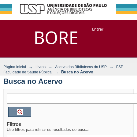
Busca no Acervo
Repositório
BORE
Entrar
DSpace/Manakin + Corisco
→
→
→
Página Inicial
Livros
Acervo das Bibliotecas da USP
FSP -
→
Busca no Acervo
Faculdade de Saúde Pública
Busca no Acervo
Filtros
Use filtros para refinar os resultados de busca.