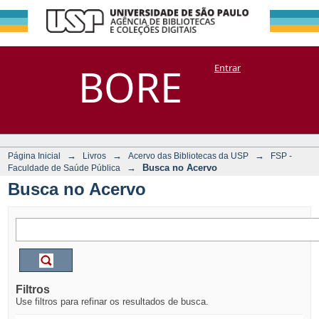
Busca no Acervo
Repositório
BORE
Entrar
DSpace/Manakin + Corisco
→
→
→
Página Inicial
Livros
Acervo das Bibliotecas da USP
FSP -
→
Busca no Acervo
Faculdade de Saúde Pública
Busca no Acervo
Filtros
Use filtros para refinar os resultados de busca.