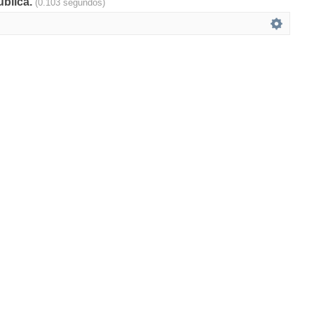
ública.
(0.103 segundos)