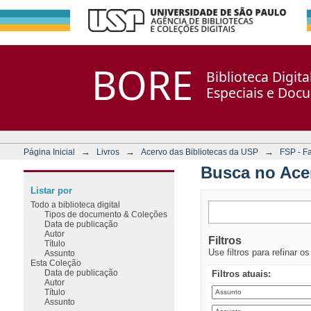
Busca no Acervo
Repositório DSpace/Manakin + Corisco
BORE
Biblioteca Digit
Especiais e Doc
→
→
→
Página Inicial
Livros
Acervo das Bibliotecas da USP
FSP - F
Busca no Ace
Listar por
Todo a biblioteca digital
Tipos de documento & Coleções
Data de publicação
Autor
Filtros
Título
Use filtros para refinar o
Assunto
Esta Coleção
Data de publicação
Filtros atuais:
Autor
Título
Assunto