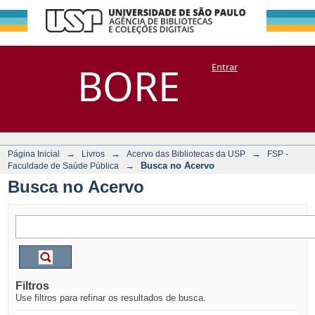
Busca no Acervo
Repositório
BORE
Entrar
DSpace/Manakin + Corisco
→
→
→
Página Inicial
Livros
Acervo das Bibliotecas da USP
FSP -
→
Busca no Acervo
Faculdade de Saúde Pública
Busca no Acervo
Filtros
Use filtros para refinar os resultados de busca.