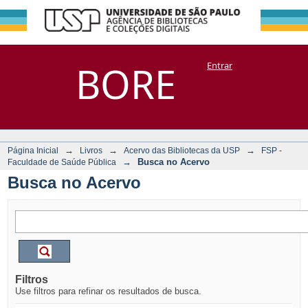
Busca no Acervo
Repositório
BORE
Entrar
DSpace/Manakin + Corisco
→
→
→
Página Inicial
Livros
Acervo das Bibliotecas da USP
FSP -
→
Busca no Acervo
Faculdade de Saúde Pública
Busca no Acervo
Filtros
Use filtros para refinar os resultados de busca.