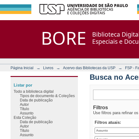
Busca no Acervo
Repositório DSpace/Manakin + Corisco
BORE
Biblioteca Digit
Especiais e Doc
→
→
→
Página Inicial
Livros
Acervo das Bibliotecas da USP
FSP - F
Busca no Ace
Listar por
Todo a biblioteca digital
Tipos de documento & Coleções
Data de publicação
Autor
Filtros
Título
Use filtros para refinar o
Assunto
Esta Coleção
Data de publicação
Filtros atuais:
Autor
Título
Assunto