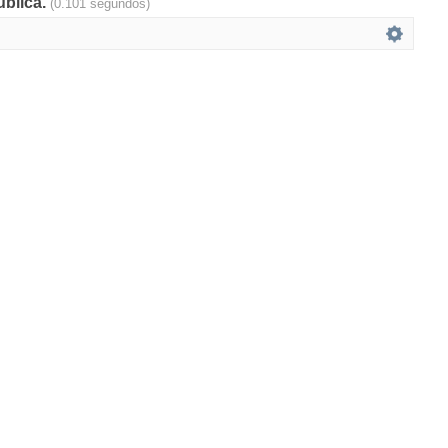
ública.
(0.101 segundos)