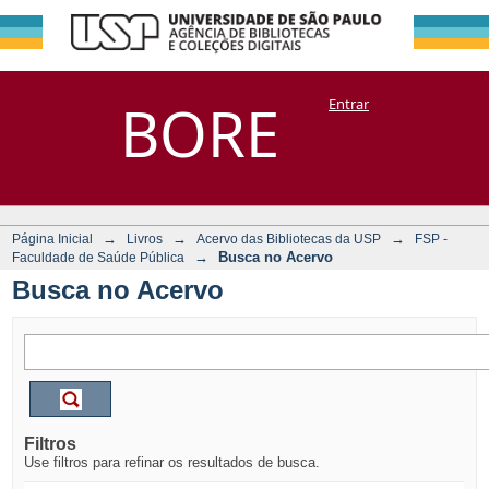
Busca no Acervo
Repositório
BORE
Entrar
DSpace/Manakin + Corisco
→
→
→
Página Inicial
Livros
Acervo das Bibliotecas da USP
FSP -
→
Busca no Acervo
Faculdade de Saúde Pública
Busca no Acervo
Filtros
Use filtros para refinar os resultados de busca.