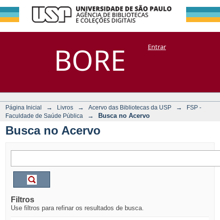
Busca no Acervo
Repositório
BORE
Entrar
DSpace/Manakin + Corisco
→
→
→
Página Inicial
Livros
Acervo das Bibliotecas da USP
FSP -
→
Busca no Acervo
Faculdade de Saúde Pública
Busca no Acervo
Filtros
Use filtros para refinar os resultados de busca.