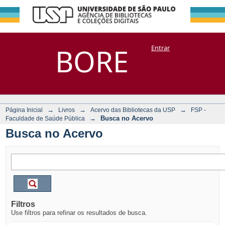
Busca no Acervo
Repositório
BORE
Entrar
DSpace/Manakin + Corisco
→
→
→
Página Inicial
Livros
Acervo das Bibliotecas da USP
FSP -
→
Busca no Acervo
Faculdade de Saúde Pública
Busca no Acervo
Filtros
Use filtros para refinar os resultados de busca.