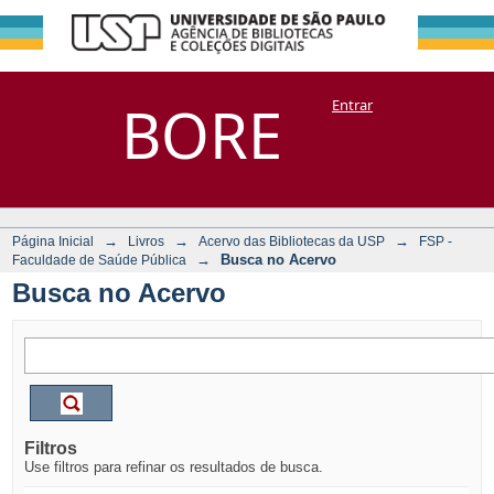
Busca no Acervo
Repositório
BORE
Entrar
DSpace/Manakin + Corisco
→
→
→
Página Inicial
Livros
Acervo das Bibliotecas da USP
FSP -
→
Busca no Acervo
Faculdade de Saúde Pública
Busca no Acervo
Filtros
Use filtros para refinar os resultados de busca.