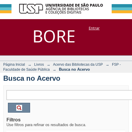
Busca no Acervo
Repositório
BORE
Entrar
DSpace/Manakin + Corisco
→
→
→
Página Inicial
Livros
Acervo das Bibliotecas da USP
FSP -
→
Busca no Acervo
Faculdade de Saúde Pública
Busca no Acervo
Filtros
Use filtros para refinar os resultados de busca.