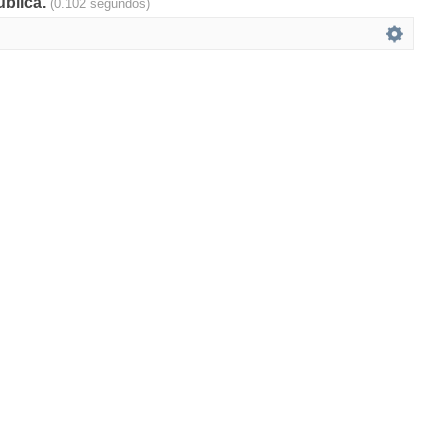
ública.
(0.102 segundos)