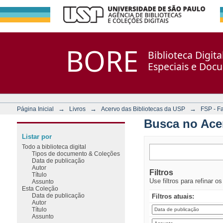
Busca no Acervo
Repositório DSpace/Manakin + Corisco
BORE
Biblioteca Digit
Especiais e Doc
→
→
→
Página Inicial
Livros
Acervo das Bibliotecas da USP
FSP - F
Busca no Ace
Listar por
Todo a biblioteca digital
Tipos de documento & Coleções
Data de publicação
Autor
Filtros
Título
Use filtros para refinar o
Assunto
Esta Coleção
Data de publicação
Filtros atuais:
Autor
Título
Assunto