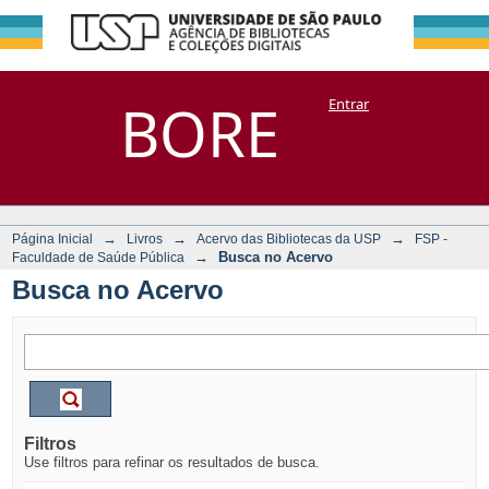
Busca no Acervo
Repositório
BORE
Entrar
DSpace/Manakin + Corisco
→
→
→
Página Inicial
Livros
Acervo das Bibliotecas da USP
FSP -
→
Busca no Acervo
Faculdade de Saúde Pública
Busca no Acervo
Filtros
Use filtros para refinar os resultados de busca.