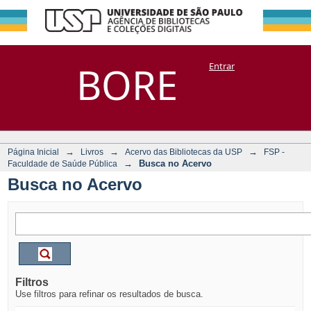
Busca no Acervo
Repositório
BORE
Entrar
DSpace/Manakin + Corisco
→
→
→
Página Inicial
Livros
Acervo das Bibliotecas da USP
FSP -
→
Busca no Acervo
Faculdade de Saúde Pública
Busca no Acervo
Filtros
Use filtros para refinar os resultados de busca.