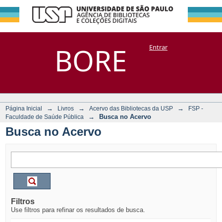
Busca no Acervo
Repositório
BORE
Entrar
DSpace/Manakin + Corisco
→
→
→
Página Inicial
Livros
Acervo das Bibliotecas da USP
FSP -
→
Busca no Acervo
Faculdade de Saúde Pública
Busca no Acervo
Filtros
Use filtros para refinar os resultados de busca.