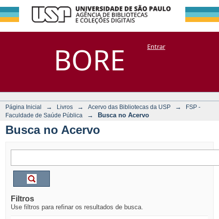
Busca no Acervo
Repositório
BORE
Entrar
DSpace/Manakin + Corisco
→
→
→
Página Inicial
Livros
Acervo das Bibliotecas da USP
FSP -
→
Busca no Acervo
Faculdade de Saúde Pública
Busca no Acervo
Filtros
Use filtros para refinar os resultados de busca.