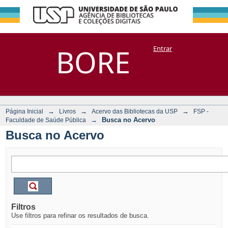
Busca no Acervo
Repositório
BORE
Entrar
DSpace/Manakin + Corisco
→
→
→
Página Inicial
Livros
Acervo das Bibliotecas da USP
FSP -
→
Busca no Acervo
Faculdade de Saúde Pública
Busca no Acervo
Filtros
Use filtros para refinar os resultados de busca.