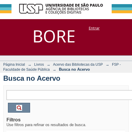
Busca no Acervo
Repositório
BORE
Entrar
DSpace/Manakin + Corisco
→
→
→
Página Inicial
Livros
Acervo das Bibliotecas da USP
FSP -
→
Busca no Acervo
Faculdade de Saúde Pública
Busca no Acervo
Filtros
Use filtros para refinar os resultados de busca.