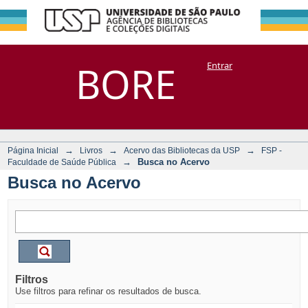
Busca no Acervo
Repositório
BORE
Entrar
DSpace/Manakin + Corisco
→
→
→
Página Inicial
Livros
Acervo das Bibliotecas da USP
FSP -
→
Busca no Acervo
Faculdade de Saúde Pública
Busca no Acervo
Filtros
Use filtros para refinar os resultados de busca.