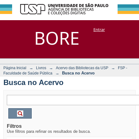
Busca no Acervo
Repositório
BORE
Entrar
DSpace/Manakin + Corisco
→
→
→
Página Inicial
Livros
Acervo das Bibliotecas da USP
FSP -
→
Busca no Acervo
Faculdade de Saúde Pública
Busca no Acervo
Filtros
Use filtros para refinar os resultados de busca.