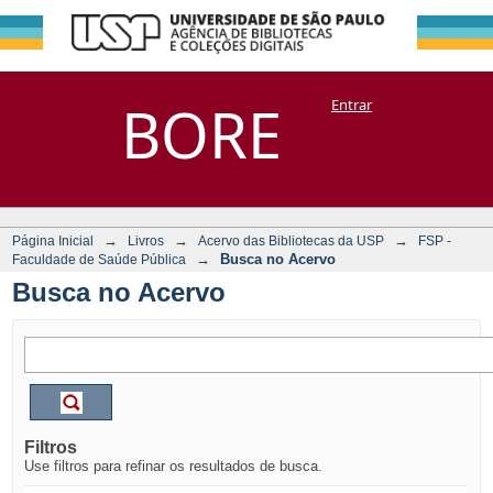
Busca no Acervo
Repositório
BORE
Entrar
DSpace/Manakin + Corisco
→
→
→
Página Inicial
Livros
Acervo das Bibliotecas da USP
FSP -
→
Busca no Acervo
Faculdade de Saúde Pública
Busca no Acervo
Filtros
Use filtros para refinar os resultados de busca.