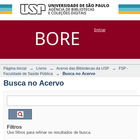
Busca no Acervo
Repositório
BORE
Entrar
DSpace/Manakin + Corisco
→
→
→
Página Inicial
Livros
Acervo das Bibliotecas da USP
FSP -
→
Busca no Acervo
Faculdade de Saúde Pública
Busca no Acervo
Filtros
Use filtros para refinar os resultados de busca.