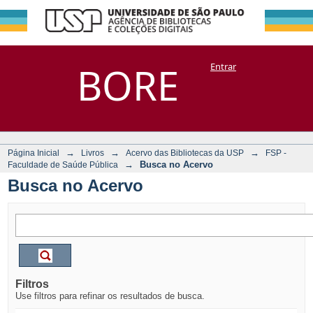
Busca no Acervo
Repositório
BORE
Entrar
DSpace/Manakin + Corisco
→
→
→
Página Inicial
Livros
Acervo das Bibliotecas da USP
FSP -
→
Busca no Acervo
Faculdade de Saúde Pública
Busca no Acervo
Filtros
Use filtros para refinar os resultados de busca.