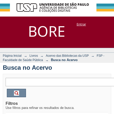
Busca no Acervo
Repositório
BORE
Entrar
DSpace/Manakin + Corisco
→
→
→
Página Inicial
Livros
Acervo das Bibliotecas da USP
FSP -
→
Busca no Acervo
Faculdade de Saúde Pública
Busca no Acervo
Filtros
Use filtros para refinar os resultados de busca.