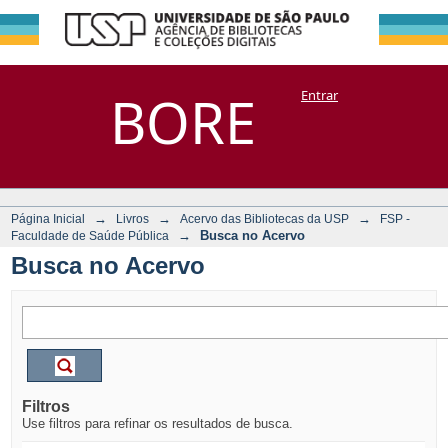
Busca no Acervo
Repositório
BORE
Entrar
DSpace/Manakin + Corisco
→
→
→
Página Inicial
Livros
Acervo das Bibliotecas da USP
FSP -
→
Busca no Acervo
Faculdade de Saúde Pública
Busca no Acervo
Filtros
Use filtros para refinar os resultados de busca.