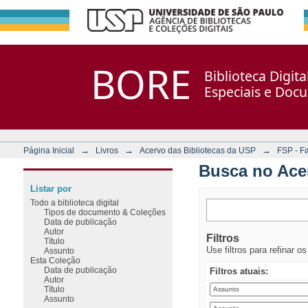
Busca no Acervo
Repositório DSpace/Manakin + Corisco
BORE
Biblioteca Digit
Especiais e Doc
→
→
→
Página Inicial
Livros
Acervo das Bibliotecas da USP
FSP - F
Busca no Ace
Listar por
Todo a biblioteca digital
Tipos de documento & Coleções
Data de publicação
Autor
Filtros
Título
Use filtros para refinar o
Assunto
Esta Coleção
Data de publicação
Filtros atuais:
Autor
Título
Assunto