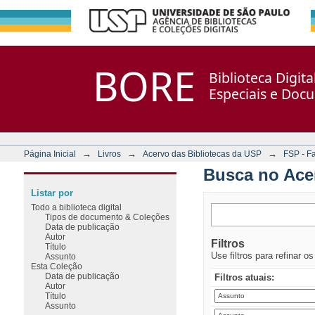
Busca no Acervo
Repositório DSpace/Manakin + Corisco
BORE
Biblioteca Digit
Especiais e Doc
→
→
→
Página Inicial
Livros
Acervo das Bibliotecas da USP
FSP - F
Busca no Ace
Listar por
Todo a biblioteca digital
Tipos de documento & Coleções
Data de publicação
Autor
Filtros
Título
Use filtros para refinar o
Assunto
Esta Coleção
Data de publicação
Filtros atuais:
Autor
Título
Assunto