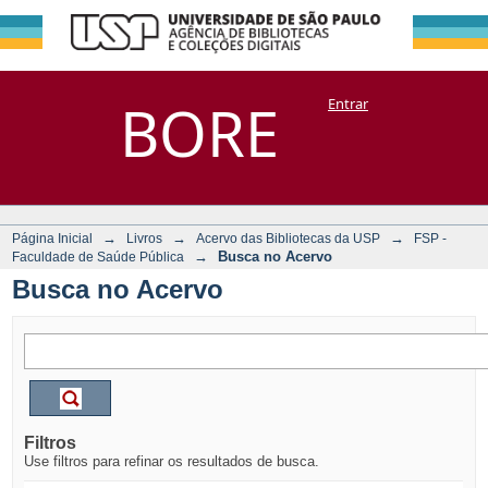
Busca no Acervo
Repositório
BORE
Entrar
DSpace/Manakin + Corisco
→
→
→
Página Inicial
Livros
Acervo das Bibliotecas da USP
FSP -
→
Busca no Acervo
Faculdade de Saúde Pública
Busca no Acervo
Filtros
Use filtros para refinar os resultados de busca.