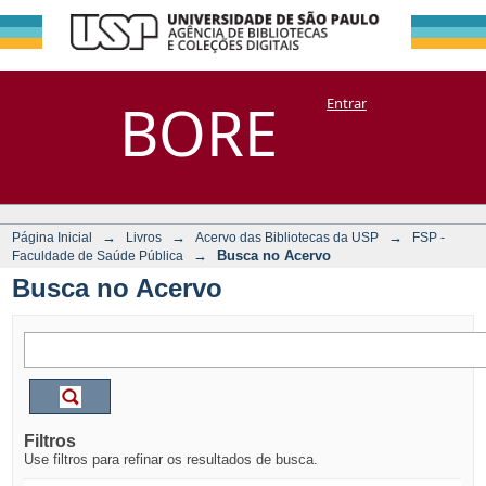
Busca no Acervo
Repositório
BORE
Entrar
DSpace/Manakin + Corisco
→
→
→
Página Inicial
Livros
Acervo das Bibliotecas da USP
FSP -
→
Busca no Acervo
Faculdade de Saúde Pública
Busca no Acervo
Filtros
Use filtros para refinar os resultados de busca.