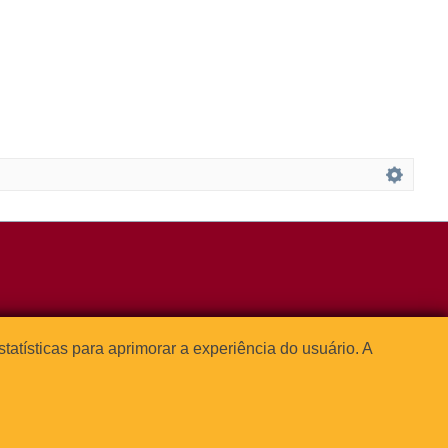
3091-1541
estatísticas para aprimorar a experiência do usuário. A




o Paulo