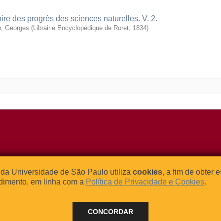
oire des progrès des sciences naturelles. V. 2.
r, Georges
(
Librairie Encyclopédique de Roret
,
1834
)
o Relógio, 109 – Bloco L
Tel: (0xx11) 3091-4195 / (0xx11) 
da Universidade de São Paulo utiliza
cookies
, a fim de obter 
dade Universitária
Fax: (0xx11) 3091-1567
dimento, em linha com a
Política de Privacidade e Cookies
.
– Brasil
E-mail:
atendimento@abcd.usp.br
CONCORDAR
 - 2024 BORE - Bibliotecas de Obras Raras da Universidade de Sã