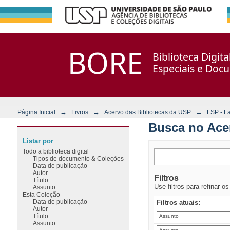
Busca no Acervo
Repositório DSpace/Manakin + Corisco
BORE
Biblioteca Digit
Especiais e Doc
→
→
→
Página Inicial
Livros
Acervo das Bibliotecas da USP
FSP - F
Busca no Ace
Listar por
Todo a biblioteca digital
Tipos de documento & Coleções
Data de publicação
Autor
Filtros
Título
Use filtros para refinar o
Assunto
Esta Coleção
Data de publicação
Filtros atuais:
Autor
Título
Assunto