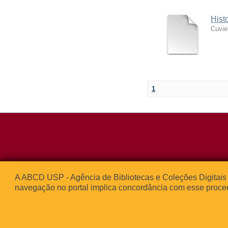
Hist
Cuvie
1
Rua da Praça d
A ABCD USP - Agência de Bibliotecas e Coleções Digitais 
05508-050 – Ci
navegação no portal implica concordância com esse proce
São Paulo, SP 
© 2013